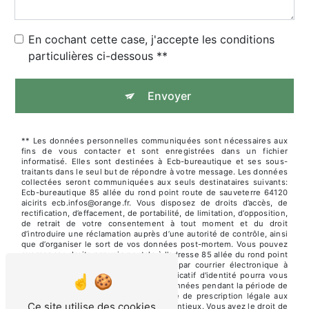
En cochant cette case, j'accepte les conditions
particulières ci-dessous **
Envoyer
** Les données personnelles communiquées sont nécessaires aux
fins de vous contacter et sont enregistrées dans un fichier
informatisé. Elles sont destinées à Ecb-bureautique et ses sous-
traitants dans le seul but de répondre à votre message. Les données
collectées seront communiquées aux seuls destinataires suivants:
Ecb-bureautique 85 allée du rond point route de sauveterre 64120
aicirits ecb.infos@orange.fr. Vous disposez de droits d’accès, de
rectification, d’effacement, de portabilité, de limitation, d’opposition,
de retrait de votre consentement à tout moment et du droit
d’introduire une réclamation auprès d’une autorité de contrôle, ainsi
que d’organiser le sort de vos données post-mortem. Vous pouvez
exercer ces droits par voie postale à l'adresse 85 allée du rond point
route de sauveterre 64120 aicirits ou par courrier électronique à
l'adresse ecb.infos@orange.fr. Un justificatif d'identité pourra vous
être demandé. Nous conservons vos données pendant la période de
prise de contact puis pendant la durée de prescription légale aux
Ce site utilise des cookies
fins probatoires et de gestion des contentieux. Vous avez le droit de