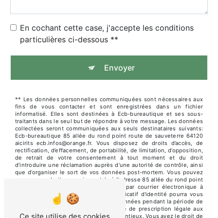
En cochant cette case, j'accepte les conditions
particulières ci-dessous **
Envoyer
** Les données personnelles communiquées sont nécessaires aux
fins de vous contacter et sont enregistrées dans un fichier
informatisé. Elles sont destinées à Ecb-bureautique et ses sous-
traitants dans le seul but de répondre à votre message. Les données
collectées seront communiquées aux seuls destinataires suivants:
Ecb-bureautique 85 allée du rond point route de sauveterre 64120
aicirits ecb.infos@orange.fr. Vous disposez de droits d’accès, de
rectification, d’effacement, de portabilité, de limitation, d’opposition,
de retrait de votre consentement à tout moment et du droit
d’introduire une réclamation auprès d’une autorité de contrôle, ainsi
que d’organiser le sort de vos données post-mortem. Vous pouvez
exercer ces droits par voie postale à l'adresse 85 allée du rond point
route de sauveterre 64120 aicirits ou par courrier électronique à
l'adresse ecb.infos@orange.fr. Un justificatif d'identité pourra vous
être demandé. Nous conservons vos données pendant la période de
prise de contact puis pendant la durée de prescription légale aux
Ce site utilise des cookies
fins probatoires et de gestion des contentieux. Vous avez le droit de